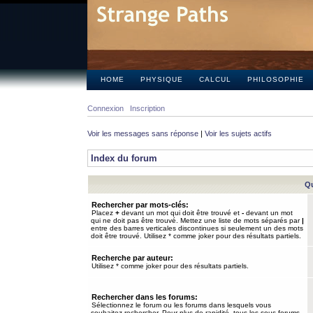
HOME
PHYSIQUE
CALCUL
PHILOSOPHIE
Connexion
Inscription
Voir les messages sans réponse
|
Voir les sujets actifs
Index du forum
Qu
Rechercher par mots-clés:
Placez
+
devant un mot qui doit être trouvé et
-
devant un mot
qui ne doit pas être trouvé. Mettez une liste de mots séparés par
|
entre des barres verticales discontinues si seulement un des mots
doit être trouvé. Utilisez * comme joker pour des résultats partiels.
Recherche par auteur:
Utilisez * comme joker pour des résultats partiels.
Rechercher dans les forums:
Sélectionnez le forum ou les forums dans lesquels vous
souhaitez rechercher. Pour plus de rapidité, tous les sous-forums