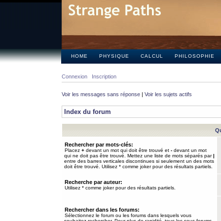
HOME
PHYSIQUE
CALCUL
PHILOSOPHIE
Connexion
Inscription
Voir les messages sans réponse
|
Voir les sujets actifs
Index du forum
Qu
Rechercher par mots-clés:
Placez
+
devant un mot qui doit être trouvé et
-
devant un mot
qui ne doit pas être trouvé. Mettez une liste de mots séparés par
|
entre des barres verticales discontinues si seulement un des mots
doit être trouvé. Utilisez * comme joker pour des résultats partiels.
Recherche par auteur:
Utilisez * comme joker pour des résultats partiels.
Rechercher dans les forums:
Sélectionnez le forum ou les forums dans lesquels vous
souhaitez rechercher. Pour plus de rapidité, tous les sous-forums