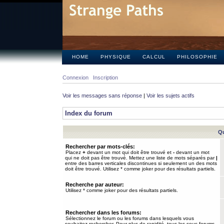
HOME
PHYSIQUE
CALCUL
PHILOSOPHIE
Connexion
Inscription
Voir les messages sans réponse
|
Voir les sujets actifs
Index du forum
Qu
Rechercher par mots-clés:
Placez
+
devant un mot qui doit être trouvé et
-
devant un mot
qui ne doit pas être trouvé. Mettez une liste de mots séparés par
|
entre des barres verticales discontinues si seulement un des mots
doit être trouvé. Utilisez * comme joker pour des résultats partiels.
Recherche par auteur:
Utilisez * comme joker pour des résultats partiels.
Rechercher dans les forums:
Sélectionnez le forum ou les forums dans lesquels vous
souhaitez rechercher. Pour plus de rapidité, tous les sous-forums