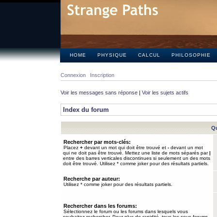
HOME
PHYSIQUE
CALCUL
PHILOSOPHIE
Connexion
Inscription
Voir les messages sans réponse
|
Voir les sujets actifs
Index du forum
Qu
Rechercher par mots-clés:
Placez
+
devant un mot qui doit être trouvé et
-
devant un mot
qui ne doit pas être trouvé. Mettez une liste de mots séparés par
|
entre des barres verticales discontinues si seulement un des mots
doit être trouvé. Utilisez * comme joker pour des résultats partiels.
Recherche par auteur:
Utilisez * comme joker pour des résultats partiels.
Rechercher dans les forums:
Sélectionnez le forum ou les forums dans lesquels vous
souhaitez rechercher. Pour plus de rapidité, tous les sous-forums