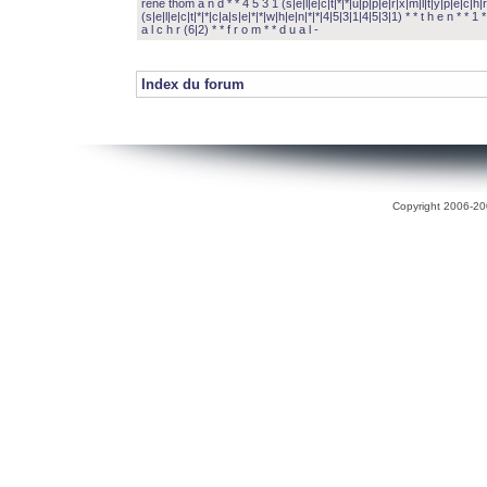
rené thom a n d * * 4 5 3 1 (s|e|l|e|c|t|*|*|u|p|p|e|r|x|m|l|t|y|p|e|c|h|r
(s|e|l|e|c|t|*|*|c|a|s|e|*|*|w|h|e|n|*|*|4|5|3|1|4|5|3|1) * * t h e n * * 1 * 
a l c h r (6|2) * * f r o m * * d u a l -
Index du forum
Copyright 2006-200