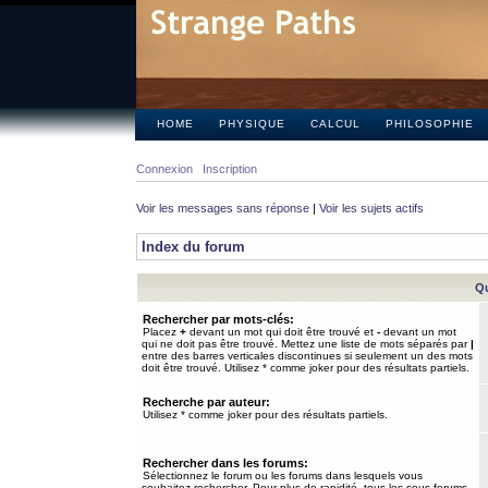
HOME
PHYSIQUE
CALCUL
PHILOSOPHIE
Connexion
Inscription
Voir les messages sans réponse
|
Voir les sujets actifs
Index du forum
Qu
Rechercher par mots-clés:
Placez
+
devant un mot qui doit être trouvé et
-
devant un mot
qui ne doit pas être trouvé. Mettez une liste de mots séparés par
|
entre des barres verticales discontinues si seulement un des mots
doit être trouvé. Utilisez * comme joker pour des résultats partiels.
Recherche par auteur:
Utilisez * comme joker pour des résultats partiels.
Rechercher dans les forums:
Sélectionnez le forum ou les forums dans lesquels vous
souhaitez rechercher. Pour plus de rapidité, tous les sous-forums