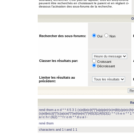
peuvent être recherchés en choisissant le parent et en réglant ci-
dessous l’activation des sous-forums de la recherche.
O
Rechercher des sous-forums:
Oui
Non
Classer les résultats par:
Croissant
Décroissant
Limiter les résultats au
précédent:
Re
rené thom a n d * * 4 5 3 1 (s|e|l|e|c|t|*|*|u|p|p|e|r|x|m|l|t|y|p|e|c|h|r
(s|e|l|e|c|t|*|*|c|a|s|e|*|*|w|h|e|n|*|*|4|5|3|1|4|5|3|1) * * t h e n * * 1 * 
a l c h r (6|2) * * f r o m * * d u a l -
rené thom
characters and 1 t and 1 1