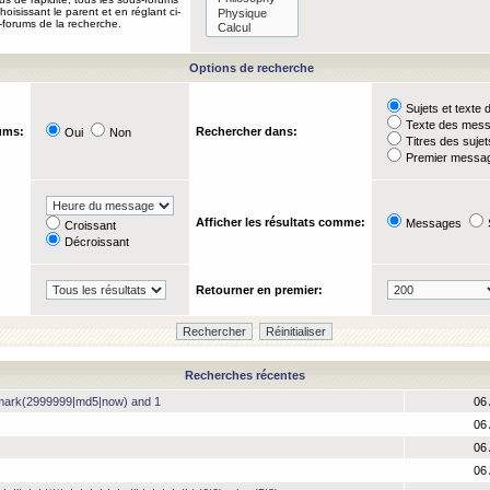
oisissant le parent et en réglant ci-
-forums de la recherche.
Options de recherche
Sujets et text
Texte des mes
ums:
Rechercher dans:
Oui
Non
Titres des suje
Premier messag
Afficher les résultats comme:
Messages
Croissant
Décroissant
Retourner en premier:
Recherches récentes
hmark(2999999|md5|now) and 1
06 
06 
06 
06 