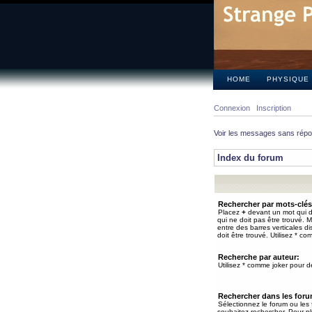
HOME
PHYSIQUE
Connexion
Inscription
Voir les messages sans rép
Index du forum
Rechercher par mots-clés
Placez
+
devant un mot qui do
qui ne doit pas être trouvé. 
entre des barres verticales d
doit être trouvé. Utilisez * co
Recherche par auteur:
Utilisez * comme joker pour de
Rechercher dans les for
Sélectionnez le forum ou les
souhaitez rechercher. Pour pl