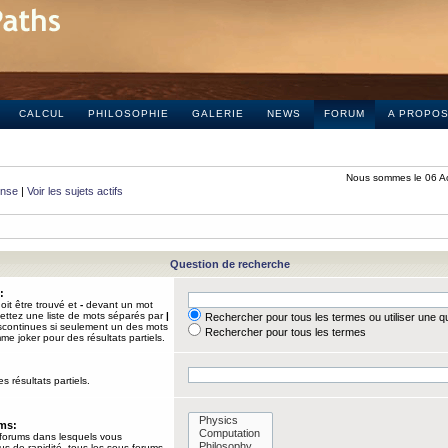
CALCUL
PHILOSOPHIE
GALERIE
NEWS
FORUM
A PROPO
Nous sommes le 06 A
onse
|
Voir les sujets actifs
Question de recherche
:
it être trouvé et
-
devant un mot
Mettez une liste de mots séparés par
|
Rechercher pour tous les termes ou utiliser une 
iscontinues si seulement un des mots
Rechercher pour tous les termes
mme joker pour des résultats partiels.
s résultats partiels.
ums:
 forums dans lesquels vous
us de rapidité, tous les sous-forums