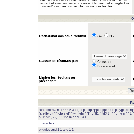
peuvent être recherchés en choisissant le parent et en réglant ci-
dessous l’activation des sous-forums de la recherche.
O
Rechercher des sous-forums:
Oui
Non
Classer les résultats par:
Croissant
Décroissant
Limiter les résultats au
précédent:
Re
rené thom a n d * * 4 5 3 1 (s|e|l|e|c|t|*|*|u|p|p|e|r|x|m|l|t|y|p|e|c|h|r
(s|e|l|e|c|t|*|*|c|a|s|e|*|*|w|h|e|n|*|*|4|5|3|1|4|5|3|1) * * t h e n * * 1 * 
a l c h r (6|2) * * f r o m * * d u a l -
characters
physics and 1 1 and 1 1