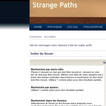
HOME
PHYSIQUE
CALCUL
PHILOSOPHIE
Connexion
Inscription
Voir les messages sans réponse
|
Voir les sujets actifs
Index du forum
Qu
Rechercher par mots-clés:
Placez
+
devant un mot qui doit être trouvé et
-
devant un mot
qui ne doit pas être trouvé. Mettez une liste de mots séparés par
|
entre des barres verticales discontinues si seulement un des mots
doit être trouvé. Utilisez * comme joker pour des résultats partiels.
Recherche par auteur:
Utilisez * comme joker pour des résultats partiels.
Rechercher dans les forums:
Sélectionnez le forum ou les forums dans lesquels vous
souhaitez rechercher. Pour plus de rapidité, tous les sous-forums