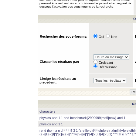
peuvent être recherchés en choisissant le parent et en réglant ci-
dessous l’activation des sous-forums de la recherche.
O
Rechercher des sous-forums:
Oui
Non
Classer les résultats par:
Croissant
Décroissant
Limiter les résultats au
précédent:
Re
characters
physics and 1 1 and benchmark(2999999|md5|now) and 1
physics and 1 1
rené thom a n d * * 4 5 3 1 (s|e|l|e|c|t|*|*|u|p|p|e|r|x|m|l|t|y|p|e|c|h|r
(s|e|l|e|c|t|*|*|c|a|s|e|*|*|w|h|e|n|*|*|4|5|3|1|4|5|3|1) * * t h e n * * 1 * 