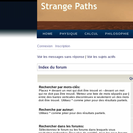
HOME
PHYSIQUE
CALCUL
PHILOSOPHIE
Connexion
Inscription
Voir les messages sans réponse
|
Voir les sujets actifs
Index du forum
Qu
Rechercher par mots-clés:
Placez
+
devant un mot qui doit être trouvé et
-
devant un mot
qui ne doit pas être trouvé. Mettez une liste de mots séparés par
|
entre des barres verticales discontinues si seulement un des mots
doit être trouvé. Utilisez * comme joker pour des résultats partiels.
Recherche par auteur:
Utilisez * comme joker pour des résultats partiels.
Rechercher dans les forums:
Sélectionnez le forum ou les forums dans lesquels vous
souhaitez rechercher. Pour plus de rapidité, tous les sous-forums