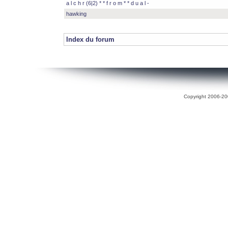
a l c h r (6|2) * * f r o m * * d u a l -
hawking
Index du forum
Copyright 2006-200