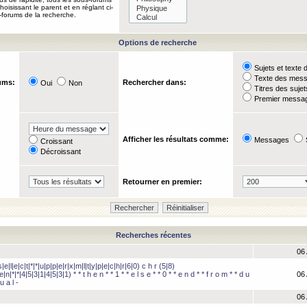
oisissant le parent et en réglant ci-
-forums de la recherche.
Options de recherche
Sujets et text
Texte des mes
ums:
Rechercher dans:
Oui
Non
Titres des suje
Premier messag
Afficher les résultats comme:
Messages
Croissant
Décroissant
Retourner en premier:
Recherches récentes
06 
e|l|e|c|t|*|*|u|p|p|e|r|x|m|l|t|y|p|e|c|h|r|6|0) c h r (5|8)
e|n|*|*|4|5|3|1|4|5|3|1) * * t h e n * * 1 * * e l s e * * 0 * * e n d * * f r o m * * d u
06 
u a l -
06 