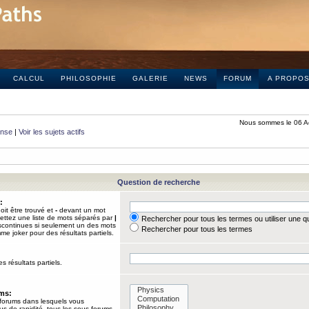
CALCUL
PHILOSOPHIE
GALERIE
NEWS
FORUM
A PROPO
Nous sommes le 06 A
onse
|
Voir les sujets actifs
Question de recherche
:
it être trouvé et
-
devant un mot
Mettez une liste de mots séparés par
|
Rechercher pour tous les termes ou utiliser une 
iscontinues si seulement un des mots
Rechercher pour tous les termes
mme joker pour des résultats partiels.
s résultats partiels.
ums:
 forums dans lesquels vous
us de rapidité, tous les sous-forums