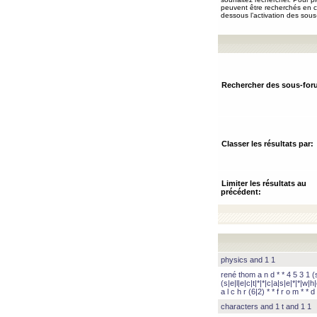
peuvent être recherchés en ch
dessous l’activation des sous
Rechercher des sous-for
Classer les résultats par:
Limiter les résultats au
précédent:
physics and 1 1
rené thom a n d * * 4 5 3 1 (s|
(s|e|l|e|c|t|*|*|c|a|s|e|*|*|w|h|
a l c h r (6|2) * * f r o m * * d 
characters and 1 t and 1 1