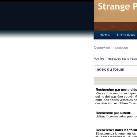
HOME
PHYSIQUE
Connexion
Inscription
Voir les messages sans rép
Index du forum
Rechercher par mots-clés
Placez
+
devant un mot qui do
qui ne doit pas être trouvé. 
entre des barres verticales d
doit être trouvé. Utilisez * co
Recherche par auteur:
Utilisez * comme joker pour de
Rechercher dans les for
Sélectionnez le forum ou les
souhaitez rechercher. Pour pl