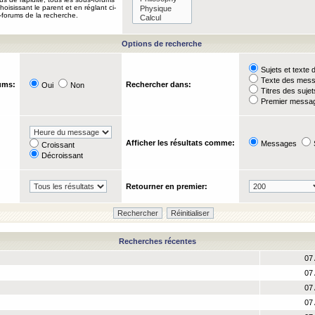
oisissant le parent et en réglant ci-
-forums de la recherche.
Options de recherche
Sujets et text
Texte des mes
ums:
Rechercher dans:
Oui
Non
Titres des suje
Premier messag
Afficher les résultats comme:
Messages
Croissant
Décroissant
Retourner en premier:
Recherches récentes
07 
07 
07 
07 