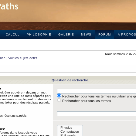
CALCUL
PHILOSOPHIE
GALERIE
NEWS
FORUM
A PROPO
Nous sommes le 07 A
onse
|
Voir les sujets actifs
Question de recherche
:
it être trouvé et
-
devant un mot
Mettez une liste de mots séparés par
|
Rechercher pour tous les termes ou utiliser une 
iscontinues si seulement un des mots
Rechercher pour tous les termes
mme joker pour des résultats partiels.
s résultats partiels.
ums:
 forums dans lesquels vous
us de rapidité, tous les sous-forums