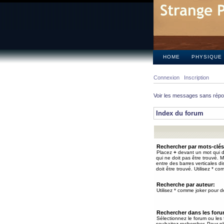
HOME
PHYSIQUE
Connexion
Inscription
Voir les messages sans rép
Index du forum
Rechercher par mots-clés
Placez
+
devant un mot qui do
qui ne doit pas être trouvé. 
entre des barres verticales d
doit être trouvé. Utilisez * co
Recherche par auteur:
Utilisez * comme joker pour de
Rechercher dans les for
Sélectionnez le forum ou les
souhaitez rechercher. Pour pl