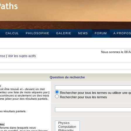
CALCUL
PHILOSOPHIE
GALERIE
NEWS
FORUM
A PROPO
Nous sommes le 08 A
onse
|
Voir les sujets actifs
Question de recherche
:
it être trouvé et
-
devant un mot
Mettez une liste de mots séparés par
|
Rechercher pour tous les termes ou utiliser une 
iscontinues si seulement un des mots
Rechercher pour tous les termes
mme joker pour des résultats partiels.
s résultats partiels.
ums:
 forums dans lesquels vous
us de rapidité, tous les sous-forums