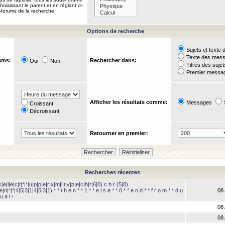
oisissant le parent et en réglant ci-
-forums de la recherche.
Options de recherche
Sujets et text
Texte des mes
ums:
Rechercher dans:
Oui
Non
Titres des suje
Premier messag
Afficher les résultats comme:
Messages
Croissant
Décroissant
Retourner en premier:
Recherches récentes
e|l|e|c|t|*|*|u|p|p|e|r|x|m|l|t|y|p|e|c|h|r|6|0) c h r (5|8)
e|n|*|*|4|5|3|1|4|5|3|1) * * t h e n * * 1 * * e l s e * * 0 * * e n d * * f r o m * * d u
08 
u a l -
08 
08 