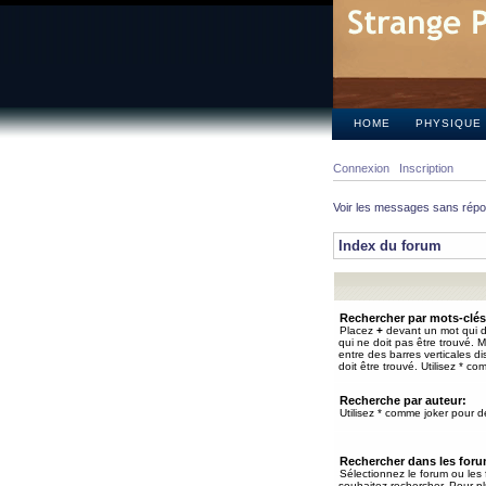
HOME
PHYSIQUE
Connexion
Inscription
Voir les messages sans rép
Index du forum
Rechercher par mots-clés
Placez
+
devant un mot qui do
qui ne doit pas être trouvé. 
entre des barres verticales d
doit être trouvé. Utilisez * co
Recherche par auteur:
Utilisez * comme joker pour de
Rechercher dans les for
Sélectionnez le forum ou les
souhaitez rechercher. Pour pl