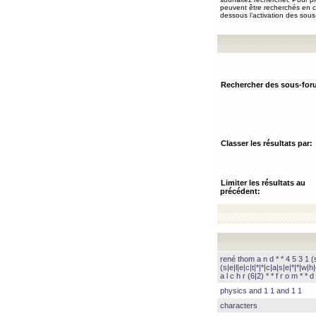
peuvent être recherchés en ch
dessous l’activation des sous
Rechercher des sous-for
Classer les résultats par:
Limiter les résultats au
précédent:
rené thom a n d * * 4 5 3 1 (s|
(s|e|l|e|c|t|*|*|c|a|s|e|*|*|w|h|
a l c h r (6|2) * * f r o m * * d 
physics and 1 1 and 1 1
characters