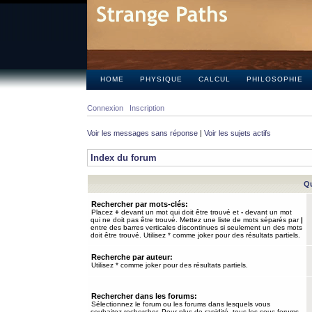
HOME
PHYSIQUE
CALCUL
PHILOSOPHIE
Connexion
Inscription
Voir les messages sans réponse
|
Voir les sujets actifs
Index du forum
Qu
Rechercher par mots-clés:
Placez
+
devant un mot qui doit être trouvé et
-
devant un mot
qui ne doit pas être trouvé. Mettez une liste de mots séparés par
|
entre des barres verticales discontinues si seulement un des mots
doit être trouvé. Utilisez * comme joker pour des résultats partiels.
Recherche par auteur:
Utilisez * comme joker pour des résultats partiels.
Rechercher dans les forums:
Sélectionnez le forum ou les forums dans lesquels vous
souhaitez rechercher. Pour plus de rapidité, tous les sous-forums