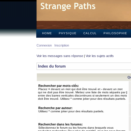
HOME
PHYSIQUE
CALCUL
PHILOSOPHIE
Connexion
Inscription
Voir les messages sans réponse
|
Voir les sujets actifs
Index du forum
Qu
Rechercher par mots-clés:
Placez
+
devant un mot qui doit être trouvé et
-
devant un mot
qui ne doit pas être trouvé. Mettez une liste de mots séparés par
|
entre des barres verticales discontinues si seulement un des mots
doit être trouvé. Utilisez * comme joker pour des résultats partiels.
Recherche par auteur:
Utilisez * comme joker pour des résultats partiels.
Rechercher dans les forums:
Sélectionnez le forum ou les forums dans lesquels vous
souhaitez rechercher. Pour plus de rapidité, tous les sous-forums