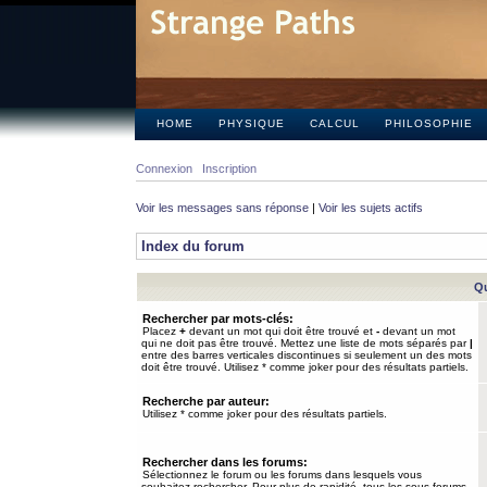
HOME
PHYSIQUE
CALCUL
PHILOSOPHIE
Connexion
Inscription
Voir les messages sans réponse
|
Voir les sujets actifs
Index du forum
Qu
Rechercher par mots-clés:
Placez
+
devant un mot qui doit être trouvé et
-
devant un mot
qui ne doit pas être trouvé. Mettez une liste de mots séparés par
|
entre des barres verticales discontinues si seulement un des mots
doit être trouvé. Utilisez * comme joker pour des résultats partiels.
Recherche par auteur:
Utilisez * comme joker pour des résultats partiels.
Rechercher dans les forums:
Sélectionnez le forum ou les forums dans lesquels vous
souhaitez rechercher. Pour plus de rapidité, tous les sous-forums