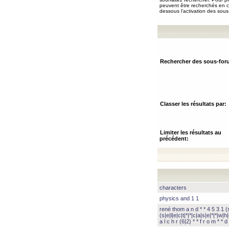
peuvent être recherchés en ch
dessous l’activation des sous
Rechercher des sous-for
Classer les résultats par:
Limiter les résultats au
précédent:
characters
physics and 1 1
rené thom a n d * * 4 5 3 1 (s|
(s|e|l|e|c|t|*|*|c|a|s|e|*|*|w|h|
a l c h r (6|2) * * f r o m * * d 