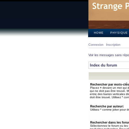
HOME
PHYSIQUE
Connexion
Inscription
Voir les messages sans rép
Index du forum
Rechercher par mots-clés
Placez
+
devant un mot qui do
qui ne doit pas être trouvé. 
entre des barres verticales d
doit être trouvé. Utilisez * co
Recherche par auteur:
Utilisez * comme joker pour de
Rechercher dans les for
Sélectionnez le forum ou les
souhaitez rechercher. Pour pl