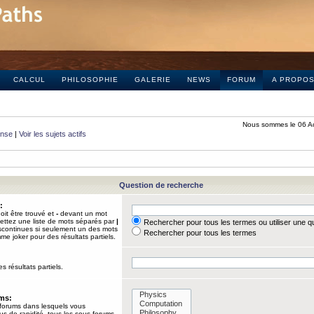
CALCUL
PHILOSOPHIE
GALERIE
NEWS
FORUM
A PROPO
Nous sommes le 06 A
onse
|
Voir les sujets actifs
Question de recherche
:
it être trouvé et
-
devant un mot
Mettez une liste de mots séparés par
|
Rechercher pour tous les termes ou utiliser une 
iscontinues si seulement un des mots
Rechercher pour tous les termes
mme joker pour des résultats partiels.
s résultats partiels.
ums:
 forums dans lesquels vous
us de rapidité, tous les sous-forums