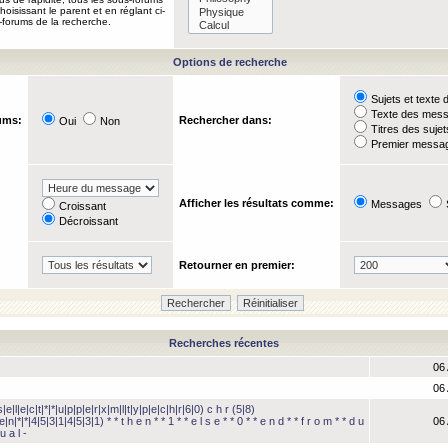
oisissant le parent et en réglant ci-
-forums de la recherche.
Options de recherche
Sujets et text
Texte des mes
ums:
Rechercher dans:
Oui
Non
Titres des suje
Premier messag
Afficher les résultats comme:
Messages
Croissant
Décroissant
Retourner en premier:
Recherches récentes
06 
06 
e|l|e|c|t|*|*|u|p|p|e|r|x|m|l|t|y|p|e|c|h|r|6|0) c h r (5|8)
e|n|*|*|4|5|3|1|4|5|3|1) * * t h e n * * 1 * * e l s e * * 0 * * e n d * * f r o m * * d u
06 
u a l -