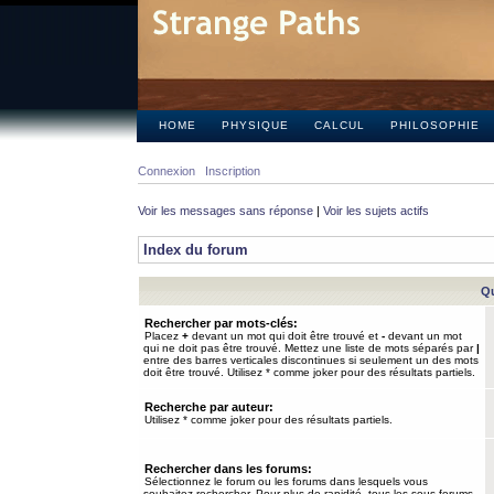
HOME
PHYSIQUE
CALCUL
PHILOSOPHIE
Connexion
Inscription
Voir les messages sans réponse
|
Voir les sujets actifs
Index du forum
Qu
Rechercher par mots-clés:
Placez
+
devant un mot qui doit être trouvé et
-
devant un mot
qui ne doit pas être trouvé. Mettez une liste de mots séparés par
|
entre des barres verticales discontinues si seulement un des mots
doit être trouvé. Utilisez * comme joker pour des résultats partiels.
Recherche par auteur:
Utilisez * comme joker pour des résultats partiels.
Rechercher dans les forums:
Sélectionnez le forum ou les forums dans lesquels vous
souhaitez rechercher. Pour plus de rapidité, tous les sous-forums