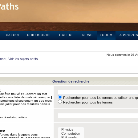
CALCUL
PHILOSOPHIE
GALERIE
NEWS
FORUM
A PROPO
Nous sommes le 08 A
onse
|
Voir les sujets actifs
Question de recherche
:
it être trouvé et
-
devant un mot
Mettez une liste de mots séparés par
|
Rechercher pour tous les termes ou utiliser une 
iscontinues si seulement un des mots
Rechercher pour tous les termes
mme joker pour des résultats partiels.
s résultats partiels.
ums:
 forums dans lesquels vous
us de rapidité, tous les sous-forums