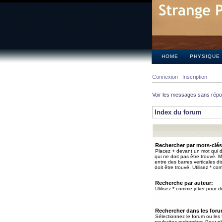
HOME
PHYSIQUE
Connexion
Inscription
Voir les messages sans rép
Index du forum
Rechercher par mots-clés
Placez
+
devant un mot qui do
qui ne doit pas être trouvé. 
entre des barres verticales d
doit être trouvé. Utilisez * co
Recherche par auteur:
Utilisez * comme joker pour de
Rechercher dans les for
Sélectionnez le forum ou les
souhaitez rechercher. Pour pl