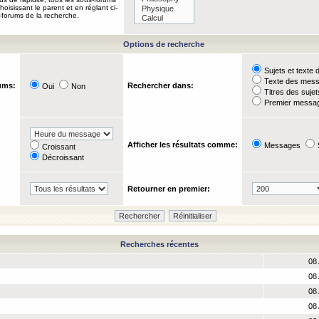
oisissant le parent et en réglant ci-
-forums de la recherche.
Options de recherche
Sujets et text
Texte des mes
ums:
Rechercher dans:
Oui
Non
Titres des suje
Premier messag
Afficher les résultats comme:
Messages
Croissant
Décroissant
Retourner en premier:
Recherches récentes
08 
08 
08 
08 