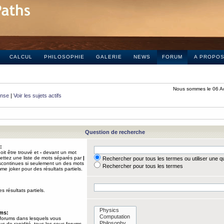
CALCUL
PHILOSOPHIE
GALERIE
NEWS
FORUM
A PROPO
Nous sommes le 06 A
onse
|
Voir les sujets actifs
Question de recherche
:
it être trouvé et
-
devant un mot
Mettez une liste de mots séparés par
|
Rechercher pour tous les termes ou utiliser une 
iscontinues si seulement un des mots
Rechercher pour tous les termes
mme joker pour des résultats partiels.
s résultats partiels.
ums:
 forums dans lesquels vous
us de rapidité, tous les sous-forums