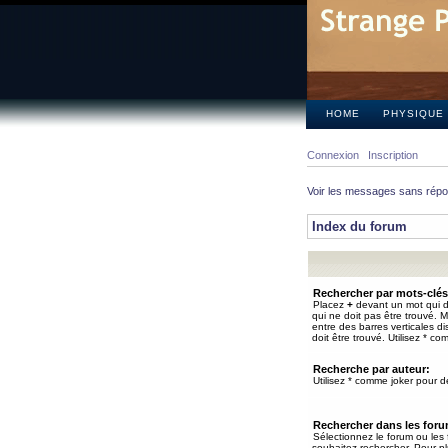
HOME
PHYSIQUE
Connexion
Inscription
Voir les messages sans rép
Index du forum
Rechercher par mots-clés
Placez
+
devant un mot qui do
qui ne doit pas être trouvé. 
entre des barres verticales d
doit être trouvé. Utilisez * co
Recherche par auteur:
Utilisez * comme joker pour de
Rechercher dans les for
Sélectionnez le forum ou les
souhaitez rechercher. Pour pl