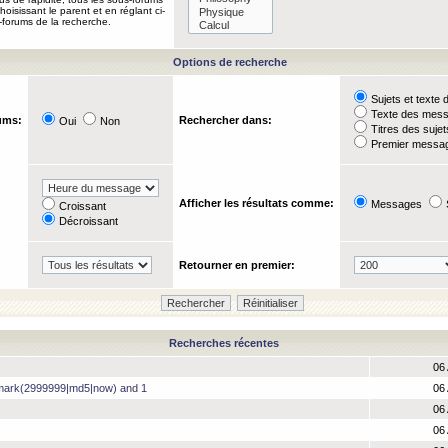
oisissant le parent et en réglant ci-
-forums de la recherche.
Options de recherche
Sujets et text
Texte des mes
ums:
Rechercher dans:
Oui
Non
Titres des suje
Premier messag
Afficher les résultats comme:
Messages
Croissant
Décroissant
Retourner en premier:
Recherches récentes
06 
hmark(2999999|md5|now) and 1
06 
06 
06 