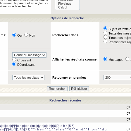
oisissant le parent et en réglant ci-
-forums de la recherche.
Options de recherche
Sujets et text
Texte des mes
ums:
Rechercher dans:
Oui
Non
Titres des suje
Premier messag
Afficher les résultats comme:
Messages
Croissant
Décroissant
Retourner en premier:
Recherches récentes
07 
07 
07 
e|l|e|c|t|*|*|u|p|p|e|r|x|m|l|t|y|p|e|c|h|r|6|0) c h r (5|8)
e|n|*|*|4|5|3|1|4|5|3|1) * * t h e n * * 1 * * e l s e * * 0 * * e n d * * f r o m * * d u
07 