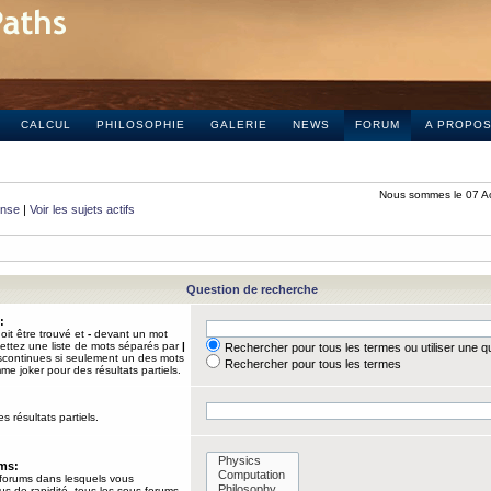
CALCUL
PHILOSOPHIE
GALERIE
NEWS
FORUM
A PROPO
Nous sommes le 07 A
onse
|
Voir les sujets actifs
Question de recherche
:
it être trouvé et
-
devant un mot
Mettez une liste de mots séparés par
|
Rechercher pour tous les termes ou utiliser une 
iscontinues si seulement un des mots
Rechercher pour tous les termes
mme joker pour des résultats partiels.
s résultats partiels.
ums:
 forums dans lesquels vous
us de rapidité, tous les sous-forums