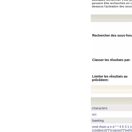
peuvent être recherchés en ch
dessous l’activation des sous
Rechercher des sous-for
Classer les résultats par:
Limiter les résultats au
précédent:
characters
oct
hawking
rené thom a n d * * 4 5 3 1 (s|
(s|e|l|e|c|t|*|*|c|a|s|e|*|*|w|h|