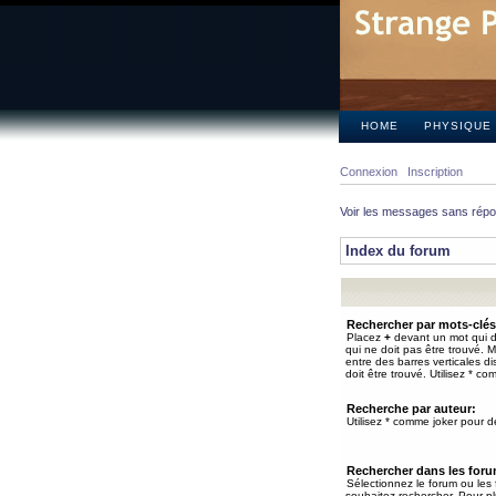
HOME
PHYSIQUE
Connexion
Inscription
Voir les messages sans rép
Index du forum
Rechercher par mots-clés
Placez
+
devant un mot qui do
qui ne doit pas être trouvé. 
entre des barres verticales d
doit être trouvé. Utilisez * co
Recherche par auteur:
Utilisez * comme joker pour de
Rechercher dans les for
Sélectionnez le forum ou les
souhaitez rechercher. Pour pl