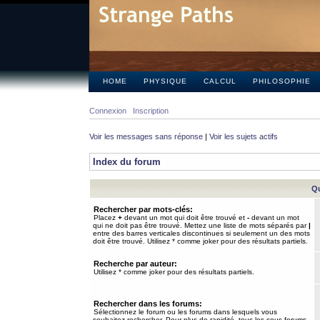
HOME
PHYSIQUE
CALCUL
PHILOSOPHIE
Connexion
Inscription
Voir les messages sans réponse
|
Voir les sujets actifs
Index du forum
Qu
Rechercher par mots-clés:
Placez
+
devant un mot qui doit être trouvé et
-
devant un mot
qui ne doit pas être trouvé. Mettez une liste de mots séparés par
|
entre des barres verticales discontinues si seulement un des mots
doit être trouvé. Utilisez * comme joker pour des résultats partiels.
Recherche par auteur:
Utilisez * comme joker pour des résultats partiels.
Rechercher dans les forums:
Sélectionnez le forum ou les forums dans lesquels vous
souhaitez rechercher. Pour plus de rapidité, tous les sous-forums