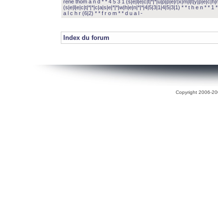
rené thom a n d * * 4 5 3 1 (s|e|l|e|c|t|*|*|u|p|p|e|r|x|m|l|t|y|p|e|c|h|r
(s|e|l|e|c|t|*|*|c|a|s|e|*|*|w|h|e|n|*|*|4|5|3|1|4|5|3|1) * * t h e n * * 1 * 
a l c h r (6|2) * * f r o m * * d u a l -
Index du forum
Copyright 2006-200