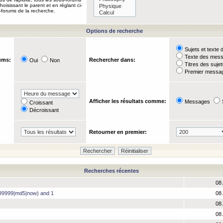
oisissant le parent et en réglant ci-
-forums de la recherche.
Options de recherche
Sujets et text
Texte des mes
ums:
Rechercher dans:
Oui
Non
Titres des suje
Premier messag
Afficher les résultats comme:
Messages
Croissant
Décroissant
Retourner en premier:
Recherches récentes
08 
99999|md5|now) and 1
08 
08 
08 