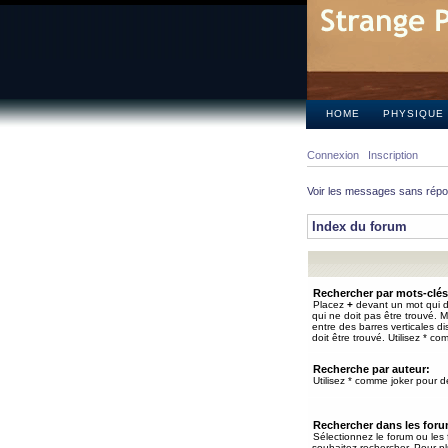
HOME
PHYSIQUE
Connexion
Inscription
Voir les messages sans rép
Index du forum
Rechercher par mots-clés
Placez
+
devant un mot qui do
qui ne doit pas être trouvé. 
entre des barres verticales d
doit être trouvé. Utilisez * co
Recherche par auteur:
Utilisez * comme joker pour de
Rechercher dans les for
Sélectionnez le forum ou les
souhaitez rechercher. Pour pl