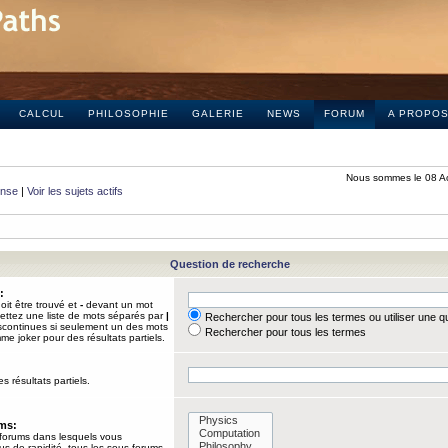
CALCUL
PHILOSOPHIE
GALERIE
NEWS
FORUM
A PROPO
Nous sommes le 08 A
onse
|
Voir les sujets actifs
Question de recherche
:
it être trouvé et
-
devant un mot
Mettez une liste de mots séparés par
|
Rechercher pour tous les termes ou utiliser une 
iscontinues si seulement un des mots
Rechercher pour tous les termes
mme joker pour des résultats partiels.
s résultats partiels.
ums:
 forums dans lesquels vous
us de rapidité, tous les sous-forums