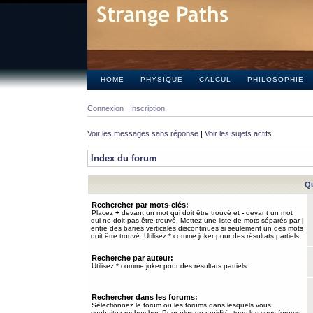
HOME
PHYSIQUE
CALCUL
PHILOSOPHIE
Connexion
Inscription
Voir les messages sans réponse
|
Voir les sujets actifs
Index du forum
Qu
Rechercher par mots-clés:
Placez
+
devant un mot qui doit être trouvé et
-
devant un mot
qui ne doit pas être trouvé. Mettez une liste de mots séparés par
|
entre des barres verticales discontinues si seulement un des mots
doit être trouvé. Utilisez * comme joker pour des résultats partiels.
Recherche par auteur:
Utilisez * comme joker pour des résultats partiels.
Rechercher dans les forums:
Sélectionnez le forum ou les forums dans lesquels vous
souhaitez rechercher. Pour plus de rapidité, tous les sous-forums