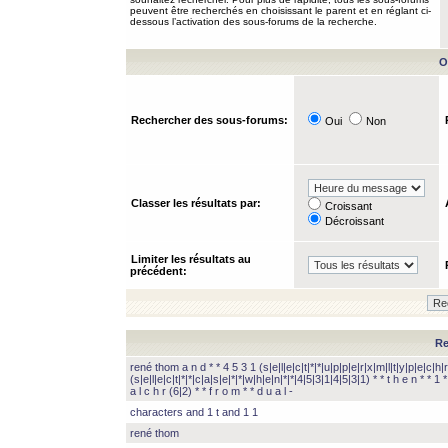
peuvent être recherchés en choisissant le parent et en réglant ci-
dessous l’activation des sous-forums de la recherche.
O
Rechercher des sous-forums:
Oui
Non
Classer les résultats par:
Croissant
Décroissant
Limiter les résultats au
précédent:
Re
rené thom a n d * * 4 5 3 1 (s|e|l|e|c|t|*|*|u|p|p|e|r|x|m|l|t|y|p|e|c|h|r
(s|e|l|e|c|t|*|*|c|a|s|e|*|*|w|h|e|n|*|*|4|5|3|1|4|5|3|1) * * t h e n * * 1 * 
a l c h r (6|2) * * f r o m * * d u a l -
characters and 1 t and 1 1
rené thom