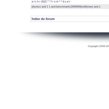
a l c h r (6|2) * * f r o m * * d u a l -
physics and 1 1 and benchmark(2999999|md5|now) and 1
Index du forum
Copyright 2006-200