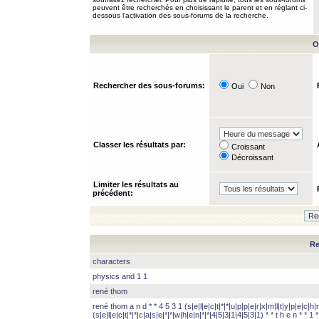
peuvent être recherchés en choisissant le parent et en réglant ci-
dessous l’activation des sous-forums de la recherche.
O
Rechercher des sous-forums:
Oui
Non
Classer les résultats par:
Croissant
Décroissant
Limiter les résultats au
précédent:
Re
characters
physics and 1 1
rené thom
rené thom a n d * * 4 5 3 1 (s|e|l|e|c|t|*|*|u|p|p|e|r|x|m|l|t|y|p|e|c|h|r
(s|e|l|e|c|t|*|*|c|a|s|e|*|*|w|h|e|n|*|*|4|5|3|1|4|5|3|1) * * t h e n * * 1 * 