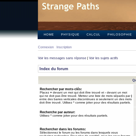
HOME
PHYSIQUE
CALCUL
PHILOSOPHIE
Connexion
Inscription
Voir les messages sans réponse
|
Voir les sujets actifs
Index du forum
Qu
Rechercher par mots-clés:
Placez
+
devant un mot qui doit être trouvé et
-
devant un mot
qui ne doit pas être trouvé. Mettez une liste de mots séparés par
|
entre des barres verticales discontinues si seulement un des mots
doit être trouvé. Utilisez * comme joker pour des résultats partiels.
Recherche par auteur:
Utilisez * comme joker pour des résultats partiels.
Rechercher dans les forums:
Sélectionnez le forum ou les forums dans lesquels vous
souhaitez rechercher. Pour plus de rapidité, tous les sous-forums