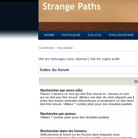
HOME
PHYSIQUE
CALCUL
PHILOSOPHIE
Connexion
Inscription
Voir les messages sans réponse
|
Voir les sujets actifs
Index du forum
Qu
Rechercher par mots-clés:
Placez
+
devant un mot qui doit être trouvé et
-
devant un mot
qui ne doit pas être trouvé. Mettez une liste de mots séparés par
|
entre des barres verticales discontinues si seulement un des mots
doit être trouvé. Utilisez * comme joker pour des résultats partiels.
Recherche par auteur:
Utilisez * comme joker pour des résultats partiels.
Rechercher dans les forums:
Sélectionnez le forum ou les forums dans lesquels vous
souhaitez rechercher. Pour plus de rapidité, tous les sous-forums