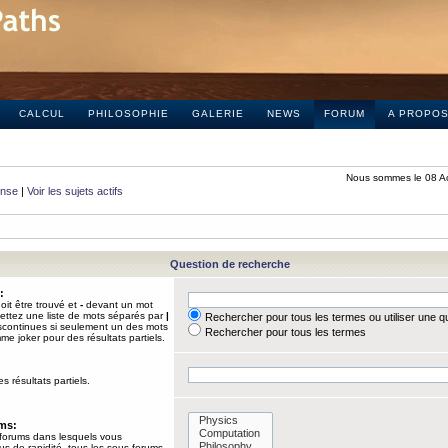
CALCUL
PHILOSOPHIE
GALERIE
NEWS
FORUM
A PROPO
Nous sommes le 08 A
onse
|
Voir les sujets actifs
Question de recherche
:
it être trouvé et
-
devant un mot
Mettez une liste de mots séparés par
|
Rechercher pour tous les termes ou utiliser une 
iscontinues si seulement un des mots
Rechercher pour tous les termes
mme joker pour des résultats partiels.
s résultats partiels.
ums:
 forums dans lesquels vous
us de rapidité, tous les sous-forums