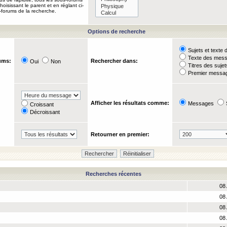
oisissant le parent et en réglant ci-
-forums de la recherche.
Options de recherche
Sujets et text
Texte des mes
ums:
Rechercher dans:
Oui
Non
Titres des suje
Premier messag
Afficher les résultats comme:
Messages
Croissant
Décroissant
Retourner en premier:
Recherches récentes
08 
08 
08 
08 