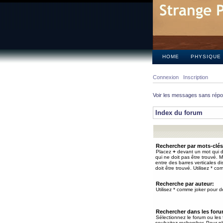
HOME
PHYSIQUE
Connexion
Inscription
Voir les messages sans rép
Index du forum
Rechercher par mots-clés
Placez
+
devant un mot qui do
qui ne doit pas être trouvé. 
entre des barres verticales d
doit être trouvé. Utilisez * co
Recherche par auteur:
Utilisez * comme joker pour de
Rechercher dans les for
Sélectionnez le forum ou les
souhaitez rechercher. Pour pl