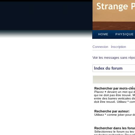
HOME
PHYSIQUE
Connexion
Inscription
Voir les messages sans rép
Index du forum
Rechercher par mots-clés
Placez
+
devant un mot qui do
qui ne doit pas être trouvé. 
entre des barres verticales d
doit être trouvé. Utilisez * co
Recherche par auteur:
Utilisez * comme joker pour de
Rechercher dans les for
Sélectionnez le forum ou les
souhaitez rechercher. Pour pl