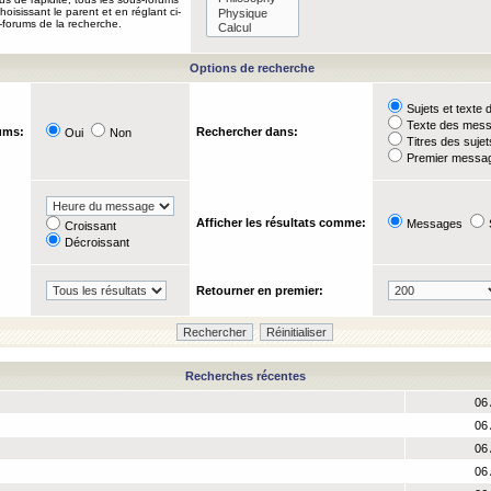
oisissant le parent et en réglant ci-
-forums de la recherche.
Options de recherche
Sujets et text
Texte des mes
ums:
Rechercher dans:
Oui
Non
Titres des suje
Premier messag
Afficher les résultats comme:
Messages
Croissant
Décroissant
Retourner en premier:
Recherches récentes
06
06
06
06