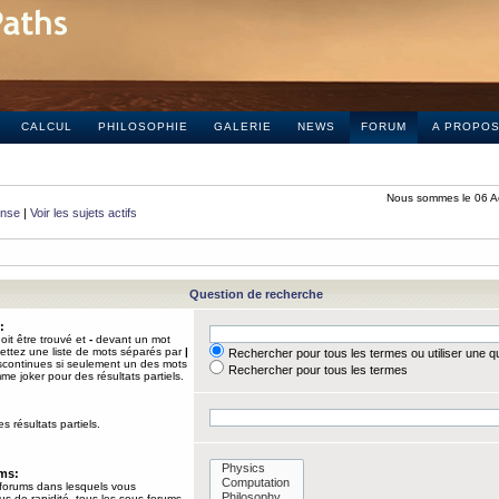
CALCUL
PHILOSOPHIE
GALERIE
NEWS
FORUM
A PROPO
Nous sommes le 06 A
onse
|
Voir les sujets actifs
Question de recherche
:
it être trouvé et
-
devant un mot
Mettez une liste de mots séparés par
|
Rechercher pour tous les termes ou utiliser une 
iscontinues si seulement un des mots
Rechercher pour tous les termes
mme joker pour des résultats partiels.
s résultats partiels.
ums:
 forums dans lesquels vous
us de rapidité, tous les sous-forums