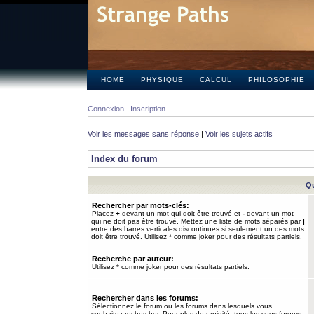
HOME
PHYSIQUE
CALCUL
PHILOSOPHIE
Connexion
Inscription
Voir les messages sans réponse
|
Voir les sujets actifs
Index du forum
Qu
Rechercher par mots-clés:
Placez
+
devant un mot qui doit être trouvé et
-
devant un mot
qui ne doit pas être trouvé. Mettez une liste de mots séparés par
|
entre des barres verticales discontinues si seulement un des mots
doit être trouvé. Utilisez * comme joker pour des résultats partiels.
Recherche par auteur:
Utilisez * comme joker pour des résultats partiels.
Rechercher dans les forums:
Sélectionnez le forum ou les forums dans lesquels vous
souhaitez rechercher. Pour plus de rapidité, tous les sous-forums