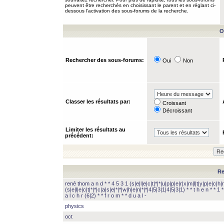
peuvent être recherchés en choisissant le parent et en réglant ci-
dessous l’activation des sous-forums de la recherche.
O
Rechercher des sous-forums:
Oui
Non
Classer les résultats par:
Croissant
Décroissant
Limiter les résultats au
précédent:
Re
rené thom a n d * * 4 5 3 1 (s|e|l|e|c|t|*|*|u|p|p|e|r|x|m|l|t|y|p|e|c|h|r
(s|e|l|e|c|t|*|*|c|a|s|e|*|*|w|h|e|n|*|*|4|5|3|1|4|5|3|1) * * t h e n * * 1 * 
a l c h r (6|2) * * f r o m * * d u a l -
physics
oct