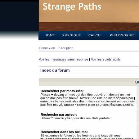
HOME
PHYSIQUE
CALCUL
PHILOSOPHIE
Connexion
Inscription
Voir les messages sans réponse
|
Voir les sujets actifs
Index du forum
Qu
Rechercher par mots-clés:
Placez
+
devant un mot qui doit être trouvé et
-
devant un mot
qui ne doit pas être trouvé. Mettez une liste de mots séparés par
|
entre des barres verticales discontinues si seulement un des mots
doit être trouvé. Utilisez * comme joker pour des résultats partiels.
Recherche par auteur:
Utilisez * comme joker pour des résultats partiels.
Rechercher dans les forums:
Sélectionnez le forum ou les forums dans lesquels vous
souhaitez rechercher. Pour plus de rapidité, tous les sous-forums