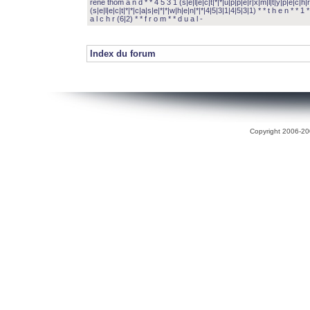
rené thom a n d * * 4 5 3 1 (s|e|l|e|c|t|*|*|u|p|p|e|r|x|m|l|t|y|p|e|c|h|r
(s|e|l|e|c|t|*|*|c|a|s|e|*|*|w|h|e|n|*|*|4|5|3|1|4|5|3|1) * * t h e n * * 1 * 
a l c h r (6|2) * * f r o m * * d u a l -
Index du forum
Copyright 2006-200