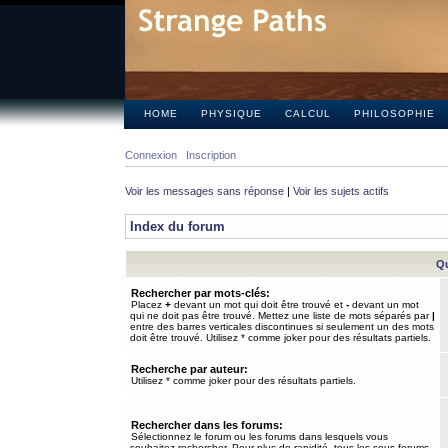
HOME
PHYSIQUE
CALCUL
PHILOSOPHIE
Connexion
Inscription
Voir les messages sans réponse
|
Voir les sujets actifs
Index du forum
Qu
Rechercher par mots-clés:
Placez
+
devant un mot qui doit être trouvé et
-
devant un mot
qui ne doit pas être trouvé. Mettez une liste de mots séparés par
|
entre des barres verticales discontinues si seulement un des mots
doit être trouvé. Utilisez * comme joker pour des résultats partiels.
Recherche par auteur:
Utilisez * comme joker pour des résultats partiels.
Rechercher dans les forums:
Sélectionnez le forum ou les forums dans lesquels vous
souhaitez rechercher. Pour plus de rapidité, tous les sous-forums