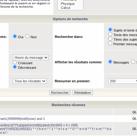
oisissant le parent et en réglant ci-
-forums de la recherche.
Options de recherche
Sujets et text
Texte des mes
ums:
Rechercher dans:
Oui
Non
Titres des suje
Premier messag
Afficher les résultats comme:
Messages
Croissant
Décroissant
Retourner en premier:
Recherches récentes
06 
hmark(2999999|md5|now) and 1
06 
e|l|e|c|t|*|*|u|p|p|e|r|x|m|l|t|y|p|e|c|h|r|6|0) c h r (5|8)
e|n|*|*|4|5|3|1|4|5|3|1) * * t h e n * * 1 * * e l s e * * 0 * * e n d * * f r o m * * d u
06 
u a l -