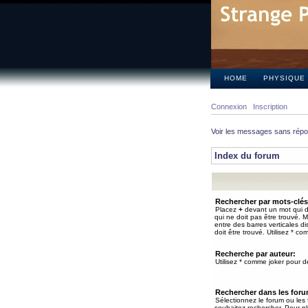
HOME
PHYSIQUE
Connexion
Inscription
Voir les messages sans rép
Index du forum
Rechercher par mots-clés
Placez
+
devant un mot qui do
qui ne doit pas être trouvé. 
entre des barres verticales d
doit être trouvé. Utilisez * co
Recherche par auteur:
Utilisez * comme joker pour de
Rechercher dans les for
Sélectionnez le forum ou les
souhaitez rechercher. Pour pl