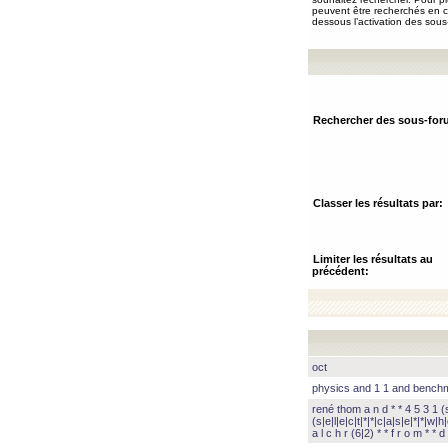
peuvent être recherchés en ch
dessous l’activation des sous
Rechercher des sous-for
Classer les résultats par:
Limiter les résultats au
précédent:
oct
physics and 1 1 and benc
rené thom a n d * * 4 5 3 1 (s|
(s|e|l|e|c|t|*|*|c|a|s|e|*|*|w|h|
a l c h r (6|2) * * f r o m * * d 