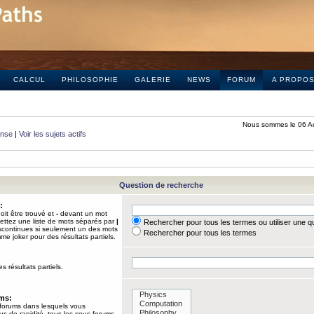
CALCUL
PHILOSOPHIE
GALERIE
NEWS
FORUM
A PROPO
Nous sommes le 06 A
onse
|
Voir les sujets actifs
Question de recherche
:
it être trouvé et
-
devant un mot
Mettez une liste de mots séparés par
|
Rechercher pour tous les termes ou utiliser une 
iscontinues si seulement un des mots
Rechercher pour tous les termes
mme joker pour des résultats partiels.
s résultats partiels.
ums:
 forums dans lesquels vous
us de rapidité, tous les sous-forums