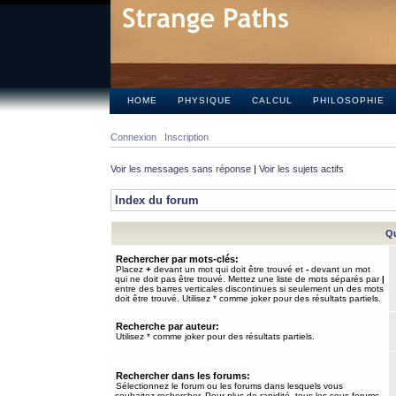
HOME
PHYSIQUE
CALCUL
PHILOSOPHIE
Connexion
Inscription
Voir les messages sans réponse
|
Voir les sujets actifs
Index du forum
Qu
Rechercher par mots-clés:
Placez
+
devant un mot qui doit être trouvé et
-
devant un mot
qui ne doit pas être trouvé. Mettez une liste de mots séparés par
|
entre des barres verticales discontinues si seulement un des mots
doit être trouvé. Utilisez * comme joker pour des résultats partiels.
Recherche par auteur:
Utilisez * comme joker pour des résultats partiels.
Rechercher dans les forums:
Sélectionnez le forum ou les forums dans lesquels vous
souhaitez rechercher. Pour plus de rapidité, tous les sous-forums