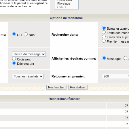
oisissant le parent et en réglant ci-
-forums de la recherche.
Options de recherche
Sujets et text
Texte des mes
ums:
Rechercher dans:
Oui
Non
Titres des suje
Premier messag
Afficher les résultats comme:
Messages
Croissant
Décroissant
Retourner en premier:
Recherches récentes
07 
07 
07 
07 