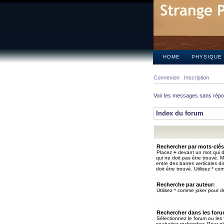
HOME
PHYSIQUE
Connexion
Inscription
Voir les messages sans rép
Index du forum
Rechercher par mots-clés
Placez
+
devant un mot qui do
qui ne doit pas être trouvé. 
entre des barres verticales d
doit être trouvé. Utilisez * co
Recherche par auteur:
Utilisez * comme joker pour de
Rechercher dans les for
Sélectionnez le forum ou les
souhaitez rechercher. Pour pl