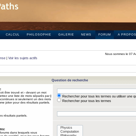
CALCUL
PHILOSOPHIE
GALERIE
NEWS
FORUM
A PROPO
Nous sommes le 07 A
onse
|
Voir les sujets actifs
Question de recherche
:
it être trouvé et
-
devant un mot
Mettez une liste de mots séparés par
|
Rechercher pour tous les termes ou utiliser une 
iscontinues si seulement un des mots
Rechercher pour tous les termes
mme joker pour des résultats partiels.
s résultats partiels.
ums:
 forums dans lesquels vous
us de rapidité, tous les sous-forums