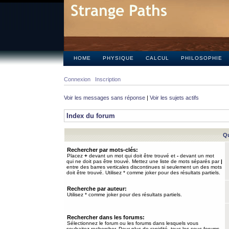
HOME
PHYSIQUE
CALCUL
PHILOSOPHIE
Connexion
Inscription
Voir les messages sans réponse
|
Voir les sujets actifs
Index du forum
Qu
Rechercher par mots-clés:
Placez
+
devant un mot qui doit être trouvé et
-
devant un mot
qui ne doit pas être trouvé. Mettez une liste de mots séparés par
|
entre des barres verticales discontinues si seulement un des mots
doit être trouvé. Utilisez * comme joker pour des résultats partiels.
Recherche par auteur:
Utilisez * comme joker pour des résultats partiels.
Rechercher dans les forums:
Sélectionnez le forum ou les forums dans lesquels vous
souhaitez rechercher. Pour plus de rapidité, tous les sous-forums