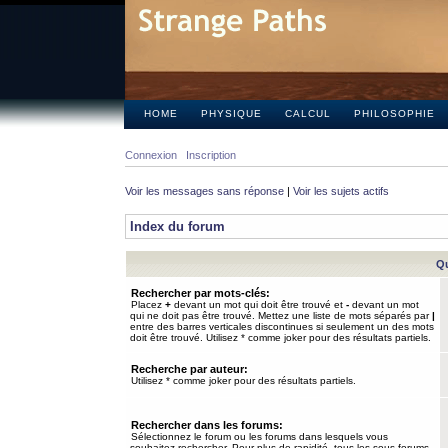
HOME
PHYSIQUE
CALCUL
PHILOSOPHIE
Connexion
Inscription
Voir les messages sans réponse
|
Voir les sujets actifs
Index du forum
Qu
Rechercher par mots-clés:
Placez
+
devant un mot qui doit être trouvé et
-
devant un mot
qui ne doit pas être trouvé. Mettez une liste de mots séparés par
|
entre des barres verticales discontinues si seulement un des mots
doit être trouvé. Utilisez * comme joker pour des résultats partiels.
Recherche par auteur:
Utilisez * comme joker pour des résultats partiels.
Rechercher dans les forums:
Sélectionnez le forum ou les forums dans lesquels vous
souhaitez rechercher. Pour plus de rapidité, tous les sous-forums