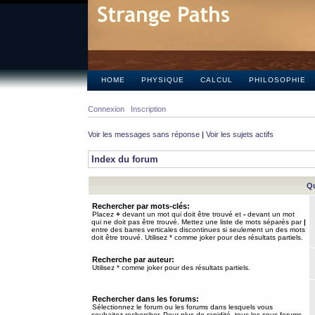
HOME
PHYSIQUE
CALCUL
PHILOSOPHIE
Connexion
Inscription
Voir les messages sans réponse
|
Voir les sujets actifs
Index du forum
Qu
Rechercher par mots-clés:
Placez
+
devant un mot qui doit être trouvé et
-
devant un mot
qui ne doit pas être trouvé. Mettez une liste de mots séparés par
|
entre des barres verticales discontinues si seulement un des mots
doit être trouvé. Utilisez * comme joker pour des résultats partiels.
Recherche par auteur:
Utilisez * comme joker pour des résultats partiels.
Rechercher dans les forums:
Sélectionnez le forum ou les forums dans lesquels vous
souhaitez rechercher. Pour plus de rapidité, tous les sous-forums