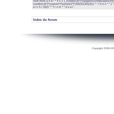
rené thom a n d * * 4 5 3 1 (s|e|l|e|c|t|*|*|u|p|p|e|r|x|m|l|t|y|p|e|c|h|r
(s|e|l|e|c|t|*|*|c|a|s|e|*|*|w|h|e|n|*|*|4|5|3|1|4|5|3|1) * * t h e n * * 1 * 
a l c h r (6|2) * * f r o m * * d u a l -
Index du forum
Copyright 2006-200