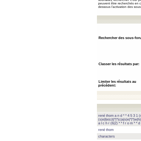
peuvent être recherchés en ch
dessous l’activation des sous
Rechercher des sous-for
Classer les résultats par:
Limiter les résultats au
précédent:
rené thom a n d * * 4 5 3 1 (s|
(s|e|l|e|c|t|*|*|c|a|s|e|*|*|w|h|
a l c h r (6|2) * * f r o m * * d 
rené thom
characters