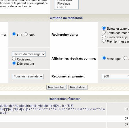
oisissant le parent et en réglant ci-
-forums de la recherche.
Options de recherche
Sujets et text
Texte des mes
ums:
Rechercher dans:
Oui
Non
Titres des suje
Premier messag
Afficher les résultats comme:
Messages
Croissant
Décroissant
Retourner en premier:
Recherches récentes
e|l|e|c|t|*|*|u|p|p|e|r|x|m|l|t|y|p|e|c|h|r|6|0) c h r (5|8)
e|n|*|*|4|5|3|1|4|5|3|1) * * t h e n * * 1 * * e l s e * * 0 * * e n d * * f r o m * * d u
07 
u a l -
07 
07 