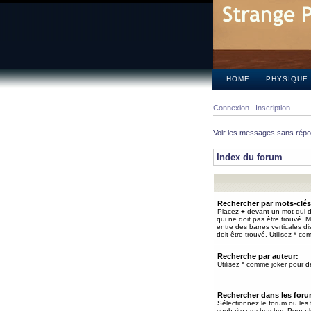
HOME
PHYSIQUE
Connexion
Inscription
Voir les messages sans rép
Index du forum
Rechercher par mots-clés
Placez
+
devant un mot qui do
qui ne doit pas être trouvé. 
entre des barres verticales d
doit être trouvé. Utilisez * co
Recherche par auteur:
Utilisez * comme joker pour de
Rechercher dans les for
Sélectionnez le forum ou les
souhaitez rechercher. Pour pl