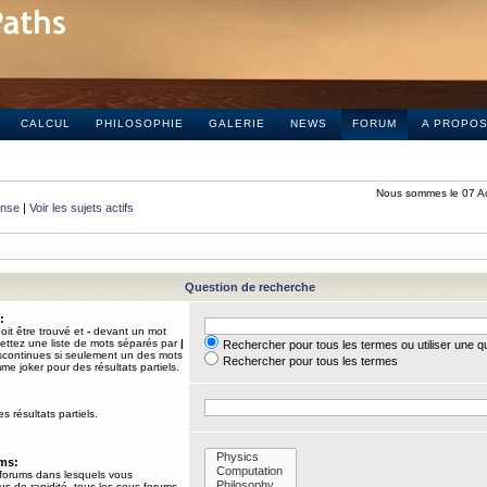
CALCUL
PHILOSOPHIE
GALERIE
NEWS
FORUM
A PROPO
Nous sommes le 07 A
onse
|
Voir les sujets actifs
Question de recherche
:
it être trouvé et
-
devant un mot
Mettez une liste de mots séparés par
|
Rechercher pour tous les termes ou utiliser une 
iscontinues si seulement un des mots
Rechercher pour tous les termes
mme joker pour des résultats partiels.
s résultats partiels.
ums:
 forums dans lesquels vous
us de rapidité, tous les sous-forums