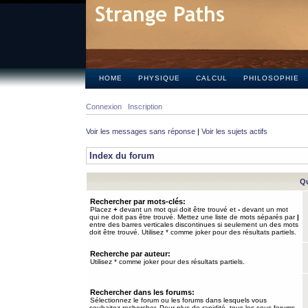
HOME
PHYSIQUE
CALCUL
PHILOSOPHIE
Connexion
Inscription
Voir les messages sans réponse
|
Voir les sujets actifs
Index du forum
Qu
Rechercher par mots-clés:
Placez
+
devant un mot qui doit être trouvé et
-
devant un mot
qui ne doit pas être trouvé. Mettez une liste de mots séparés par
|
entre des barres verticales discontinues si seulement un des mots
doit être trouvé. Utilisez * comme joker pour des résultats partiels.
Recherche par auteur:
Utilisez * comme joker pour des résultats partiels.
Rechercher dans les forums:
Sélectionnez le forum ou les forums dans lesquels vous
souhaitez rechercher. Pour plus de rapidité, tous les sous-forums