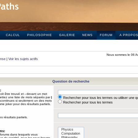
CALCUL
PHILOSOPHIE
GALERIE
NEWS
FORUM
A PROPO
Nous sommes le 06 A
onse
|
Voir les sujets actifs
Question de recherche
:
it être trouvé et
-
devant un mot
Mettez une liste de mots séparés par
|
Rechercher pour tous les termes ou utiliser une 
iscontinues si seulement un des mots
Rechercher pour tous les termes
mme joker pour des résultats partiels.
s résultats partiels.
ums:
 forums dans lesquels vous
us de rapidité, tous les sous-forums