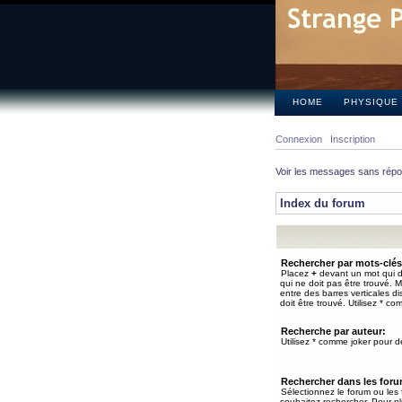
HOME
PHYSIQUE
Connexion
Inscription
Voir les messages sans rép
Index du forum
Rechercher par mots-clés
Placez
+
devant un mot qui do
qui ne doit pas être trouvé. 
entre des barres verticales d
doit être trouvé. Utilisez * co
Recherche par auteur:
Utilisez * comme joker pour de
Rechercher dans les for
Sélectionnez le forum ou les
souhaitez rechercher. Pour pl