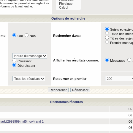
oisissant le parent et en réglant ci-
-forums de la recherche.
Options de recherche
Sujets et text
Texte des mes
ums:
Rechercher dans:
Oui
Non
Titres des suje
Premier messag
Afficher les résultats comme:
Messages
Croissant
Décroissant
Retourner en premier:
Recherches récentes
06 
06 
hmark(2999999|md5|now) and 1
06 
06 