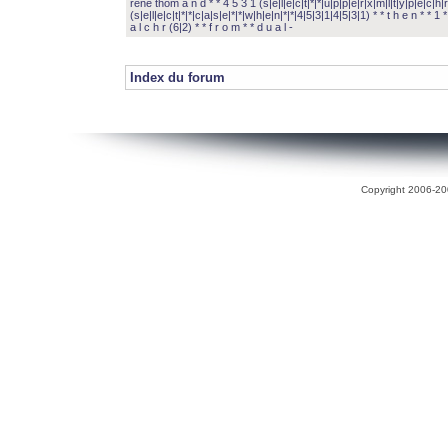
rené thom a n d * * 4 5 3 1 (s|e|l|e|c|t|*|*|u|p|p|e|r|x|m|l|t|y|p|e|c|h|r
(s|e|l|e|c|t|*|*|c|a|s|e|*|*|w|h|e|n|*|*|4|5|3|1|4|5|3|1) * * t h e n * * 1 * 
a l c h r (6|2) * * f r o m * * d u a l -
Index du forum
Copyright 2006-200