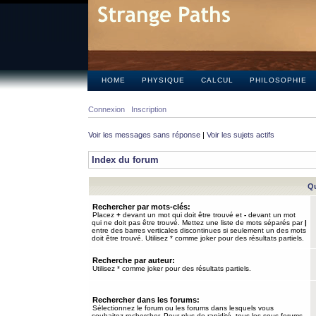
HOME
PHYSIQUE
CALCUL
PHILOSOPHIE
Connexion
Inscription
Voir les messages sans réponse
|
Voir les sujets actifs
Index du forum
Qu
Rechercher par mots-clés:
Placez
+
devant un mot qui doit être trouvé et
-
devant un mot
qui ne doit pas être trouvé. Mettez une liste de mots séparés par
|
entre des barres verticales discontinues si seulement un des mots
doit être trouvé. Utilisez * comme joker pour des résultats partiels.
Recherche par auteur:
Utilisez * comme joker pour des résultats partiels.
Rechercher dans les forums:
Sélectionnez le forum ou les forums dans lesquels vous
souhaitez rechercher. Pour plus de rapidité, tous les sous-forums