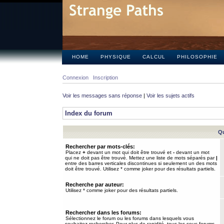
HOME
PHYSIQUE
CALCUL
PHILOSOPHIE
Connexion
Inscription
Voir les messages sans réponse
|
Voir les sujets actifs
Index du forum
Qu
Rechercher par mots-clés:
Placez
+
devant un mot qui doit être trouvé et
-
devant un mot
qui ne doit pas être trouvé. Mettez une liste de mots séparés par
|
entre des barres verticales discontinues si seulement un des mots
doit être trouvé. Utilisez * comme joker pour des résultats partiels.
Recherche par auteur:
Utilisez * comme joker pour des résultats partiels.
Rechercher dans les forums:
Sélectionnez le forum ou les forums dans lesquels vous
souhaitez rechercher. Pour plus de rapidité, tous les sous-forums