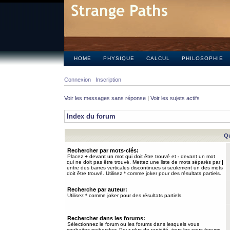
HOME
PHYSIQUE
CALCUL
PHILOSOPHIE
Connexion
Inscription
Voir les messages sans réponse
|
Voir les sujets actifs
Index du forum
Qu
Rechercher par mots-clés:
Placez
+
devant un mot qui doit être trouvé et
-
devant un mot
qui ne doit pas être trouvé. Mettez une liste de mots séparés par
|
entre des barres verticales discontinues si seulement un des mots
doit être trouvé. Utilisez * comme joker pour des résultats partiels.
Recherche par auteur:
Utilisez * comme joker pour des résultats partiels.
Rechercher dans les forums:
Sélectionnez le forum ou les forums dans lesquels vous
souhaitez rechercher. Pour plus de rapidité, tous les sous-forums