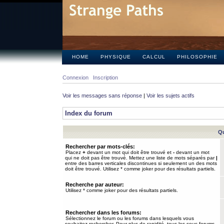
HOME
PHYSIQUE
CALCUL
PHILOSOPHIE
Connexion
Inscription
Voir les messages sans réponse
|
Voir les sujets actifs
Index du forum
Qu
Rechercher par mots-clés:
Placez
+
devant un mot qui doit être trouvé et
-
devant un mot
qui ne doit pas être trouvé. Mettez une liste de mots séparés par
|
entre des barres verticales discontinues si seulement un des mots
doit être trouvé. Utilisez * comme joker pour des résultats partiels.
Recherche par auteur:
Utilisez * comme joker pour des résultats partiels.
Rechercher dans les forums:
Sélectionnez le forum ou les forums dans lesquels vous
souhaitez rechercher. Pour plus de rapidité, tous les sous-forums