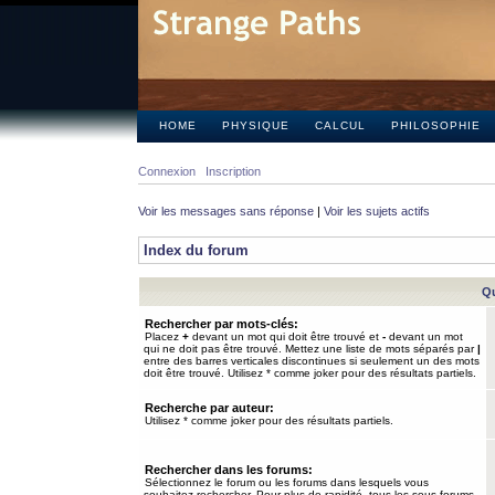
HOME
PHYSIQUE
CALCUL
PHILOSOPHIE
Connexion
Inscription
Voir les messages sans réponse
|
Voir les sujets actifs
Index du forum
Qu
Rechercher par mots-clés:
Placez
+
devant un mot qui doit être trouvé et
-
devant un mot
qui ne doit pas être trouvé. Mettez une liste de mots séparés par
|
entre des barres verticales discontinues si seulement un des mots
doit être trouvé. Utilisez * comme joker pour des résultats partiels.
Recherche par auteur:
Utilisez * comme joker pour des résultats partiels.
Rechercher dans les forums:
Sélectionnez le forum ou les forums dans lesquels vous
souhaitez rechercher. Pour plus de rapidité, tous les sous-forums