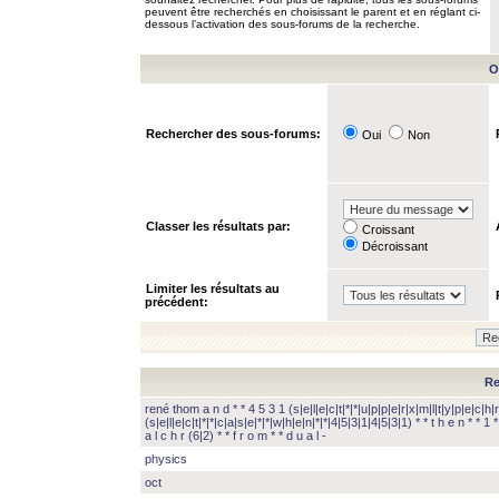
peuvent être recherchés en choisissant le parent et en réglant ci-
dessous l’activation des sous-forums de la recherche.
O
Rechercher des sous-forums:
Oui
Non
Classer les résultats par:
Croissant
Décroissant
Limiter les résultats au
précédent:
Re
rené thom a n d * * 4 5 3 1 (s|e|l|e|c|t|*|*|u|p|p|e|r|x|m|l|t|y|p|e|c|h|r
(s|e|l|e|c|t|*|*|c|a|s|e|*|*|w|h|e|n|*|*|4|5|3|1|4|5|3|1) * * t h e n * * 1 * 
a l c h r (6|2) * * f r o m * * d u a l -
physics
oct