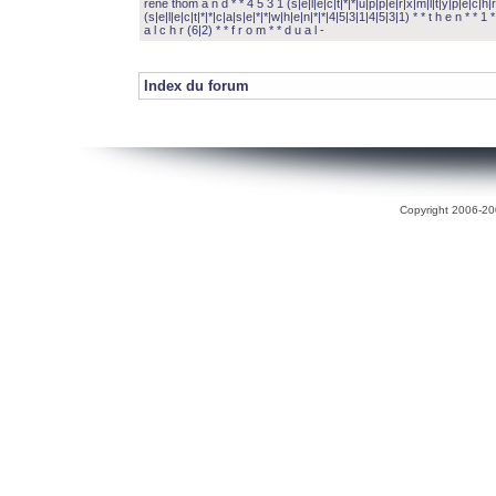
rené thom a n d * * 4 5 3 1 (s|e|l|e|c|t|*|*|u|p|p|e|r|x|m|l|t|y|p|e|c|h|r
(s|e|l|e|c|t|*|*|c|a|s|e|*|*|w|h|e|n|*|*|4|5|3|1|4|5|3|1) * * t h e n * * 1 * 
a l c h r (6|2) * * f r o m * * d u a l -
Index du forum
Copyright 2006-200