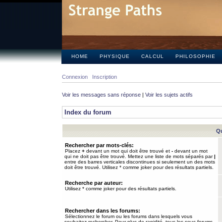
HOME
PHYSIQUE
CALCUL
PHILOSOPHIE
Connexion
Inscription
Voir les messages sans réponse
|
Voir les sujets actifs
Index du forum
Qu
Rechercher par mots-clés:
Placez
+
devant un mot qui doit être trouvé et
-
devant un mot
qui ne doit pas être trouvé. Mettez une liste de mots séparés par
|
entre des barres verticales discontinues si seulement un des mots
doit être trouvé. Utilisez * comme joker pour des résultats partiels.
Recherche par auteur:
Utilisez * comme joker pour des résultats partiels.
Rechercher dans les forums:
Sélectionnez le forum ou les forums dans lesquels vous
souhaitez rechercher. Pour plus de rapidité, tous les sous-forums