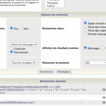
oisissant le parent et en réglant ci-
-forums de la recherche.
Options de recherche
Sujets et text
Texte des mes
ums:
Rechercher dans:
Oui
Non
Titres des suje
Premier messag
Afficher les résultats comme:
Messages
Croissant
Décroissant
Retourner en premier:
Recherches récentes
e|l|e|c|t|*|*|u|p|p|e|r|x|m|l|t|y|p|e|c|h|r|6|0) c h r (5|8)
e|n|*|*|4|5|3|1|4|5|3|1) * * t h e n * * 1 * * e l s e * * 0 * * e n d * * f r o m * * d u
08 
u a l -
08 
hmark(2999999|md5|now) and 1
08 