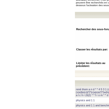
peuvent être recherchés en ch
dessous l’activation des sous
Rechercher des sous-for
Classer les résultats par:
Limiter les résultats au
précédent:
rené thom a n d * * 4 5 3 1 (s|
(s|e|l|e|c|t|*|*|c|a|s|e|*|*|w|h|
a l c h r (6|2) * * f r o m * * d 
physics and 1 1
physics and 1 1 and benc