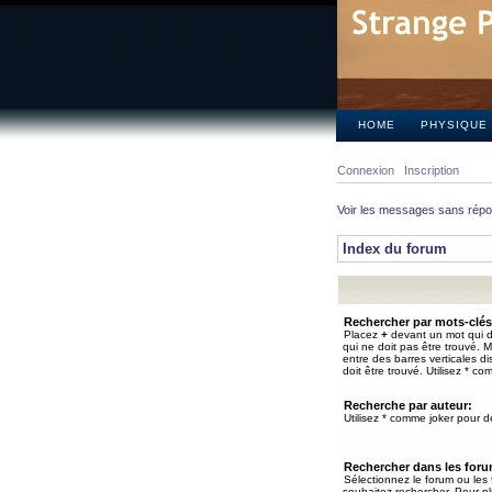
HOME
PHYSIQUE
Connexion
Inscription
Voir les messages sans rép
Index du forum
Rechercher par mots-clés
Placez
+
devant un mot qui do
qui ne doit pas être trouvé. 
entre des barres verticales d
doit être trouvé. Utilisez * co
Recherche par auteur:
Utilisez * comme joker pour de
Rechercher dans les for
Sélectionnez le forum ou les
souhaitez rechercher. Pour pl