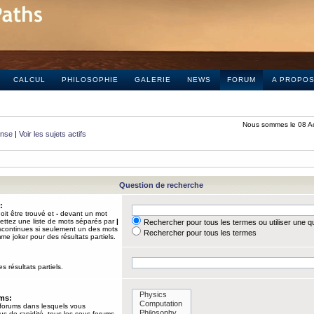
CALCUL
PHILOSOPHIE
GALERIE
NEWS
FORUM
A PROPO
Nous sommes le 08 A
onse
|
Voir les sujets actifs
Question de recherche
:
it être trouvé et
-
devant un mot
Mettez une liste de mots séparés par
|
Rechercher pour tous les termes ou utiliser une 
iscontinues si seulement un des mots
Rechercher pour tous les termes
mme joker pour des résultats partiels.
s résultats partiels.
ums:
 forums dans lesquels vous
us de rapidité, tous les sous-forums