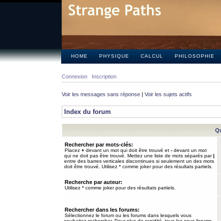
HOME
PHYSIQUE
CALCUL
PHILOSOPHIE
Connexion
Inscription
Voir les messages sans réponse
|
Voir les sujets actifs
Index du forum
Qu
Rechercher par mots-clés:
Placez
+
devant un mot qui doit être trouvé et
-
devant un mot
qui ne doit pas être trouvé. Mettez une liste de mots séparés par
|
entre des barres verticales discontinues si seulement un des mots
doit être trouvé. Utilisez * comme joker pour des résultats partiels.
Recherche par auteur:
Utilisez * comme joker pour des résultats partiels.
Rechercher dans les forums:
Sélectionnez le forum ou les forums dans lesquels vous
souhaitez rechercher. Pour plus de rapidité, tous les sous-forums