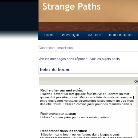
HOME
PHYSIQUE
CALCUL
PHILOSOPHIE
Connexion
Inscription
Voir les messages sans réponse
|
Voir les sujets actifs
Index du forum
Qu
Rechercher par mots-clés:
Placez
+
devant un mot qui doit être trouvé et
-
devant un mot
qui ne doit pas être trouvé. Mettez une liste de mots séparés par
|
entre des barres verticales discontinues si seulement un des mots
doit être trouvé. Utilisez * comme joker pour des résultats partiels.
Recherche par auteur:
Utilisez * comme joker pour des résultats partiels.
Rechercher dans les forums:
Sélectionnez le forum ou les forums dans lesquels vous
souhaitez rechercher. Pour plus de rapidité, tous les sous-forums