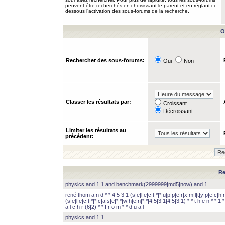
peuvent être recherchés en choisissant le parent et en réglant ci-
dessous l’activation des sous-forums de la recherche.
O
Rechercher des sous-forums:
Oui
Non
Classer les résultats par:
Croissant
Décroissant
Limiter les résultats au
précédent:
Re
physics and 1 1 and benchmark(2999999|md5|now) and 1
rené thom a n d * * 4 5 3 1 (s|e|l|e|c|t|*|*|u|p|p|e|r|x|m|l|t|y|p|e|c|h|r
(s|e|l|e|c|t|*|*|c|a|s|e|*|*|w|h|e|n|*|*|4|5|3|1|4|5|3|1) * * t h e n * * 1 * 
a l c h r (6|2) * * f r o m * * d u a l -
physics and 1 1