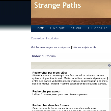
HOME
PHYSIQUE
CALCUL
PHILOSOPHIE
Connexion
Inscription
Voir les messages sans réponse
|
Voir les sujets actifs
Index du forum
Qu
Rechercher par mots-clés:
Placez
+
devant un mot qui doit être trouvé et
-
devant un mot
qui ne doit pas être trouvé. Mettez une liste de mots séparés par
|
entre des barres verticales discontinues si seulement un des mots
doit être trouvé. Utilisez * comme joker pour des résultats partiels.
Recherche par auteur:
Utilisez * comme joker pour des résultats partiels.
Rechercher dans les forums:
Sélectionnez le forum ou les forums dans lesquels vous
souhaitez rechercher. Pour plus de rapidité, tous les sous-forums