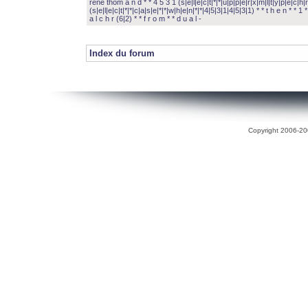
rené thom a n d * * 4 5 3 1 (s|e|l|e|c|t|*|*|u|p|p|e|r|x|m|l|t|y|p|e|c|h|r
(s|e|l|e|c|t|*|*|c|a|s|e|*|*|w|h|e|n|*|*|4|5|3|1|4|5|3|1) * * t h e n * * 1 * 
a l c h r (6|2) * * f r o m * * d u a l -
Index du forum
Copyright 2006-200