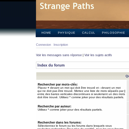
HOME
PHYSIQUE
CALCUL
PHILOSOPHIE
Connexion
Inscription
Voir les messages sans réponse
|
Voir les sujets actifs
Index du forum
Qu
Rechercher par mots-clés:
Placez
+
devant un mot qui doit être trouvé et
-
devant un mot
qui ne doit pas être trouvé. Mettez une liste de mots séparés par
|
entre des barres verticales discontinues si seulement un des mots
doit être trouvé. Utilisez * comme joker pour des résultats partiels.
Recherche par auteur:
Utilisez * comme joker pour des résultats partiels.
Rechercher dans les forums:
Sélectionnez le forum ou les forums dans lesquels vous
souhaitez rechercher. Pour plus de rapidité, tous les sous-forums