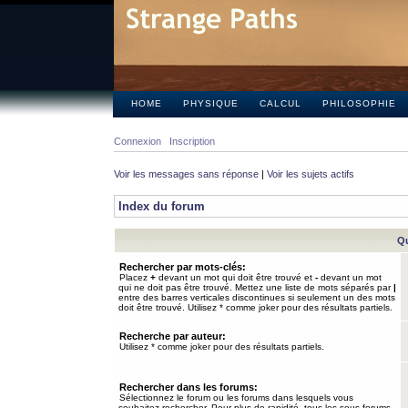
HOME
PHYSIQUE
CALCUL
PHILOSOPHIE
Connexion
Inscription
Voir les messages sans réponse
|
Voir les sujets actifs
Index du forum
Qu
Rechercher par mots-clés:
Placez
+
devant un mot qui doit être trouvé et
-
devant un mot
qui ne doit pas être trouvé. Mettez une liste de mots séparés par
|
entre des barres verticales discontinues si seulement un des mots
doit être trouvé. Utilisez * comme joker pour des résultats partiels.
Recherche par auteur:
Utilisez * comme joker pour des résultats partiels.
Rechercher dans les forums:
Sélectionnez le forum ou les forums dans lesquels vous
souhaitez rechercher. Pour plus de rapidité, tous les sous-forums