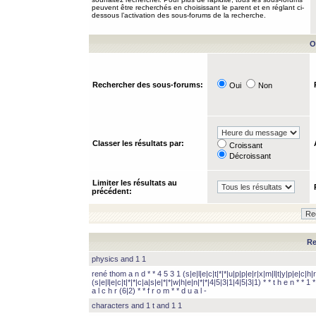
peuvent être recherchés en choisissant le parent et en réglant ci-
dessous l’activation des sous-forums de la recherche.
O
Rechercher des sous-forums:
Oui
Non
Classer les résultats par:
Croissant
Décroissant
Limiter les résultats au
précédent:
Re
physics and 1 1
rené thom a n d * * 4 5 3 1 (s|e|l|e|c|t|*|*|u|p|p|e|r|x|m|l|t|y|p|e|c|h|r
(s|e|l|e|c|t|*|*|c|a|s|e|*|*|w|h|e|n|*|*|4|5|3|1|4|5|3|1) * * t h e n * * 1 * 
a l c h r (6|2) * * f r o m * * d u a l -
characters and 1 t and 1 1